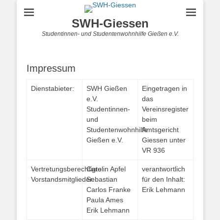
SWH-Giessen
Studentinnen- und Studentenwohnhilfe Gießen e.V.
Impressum
Dienstabieter:
SWH Gießen
Eingetragen in
e.V.
das
Studentinnen-
Vereinsregister
und
beim
Studentenwohnhilfe
Amtsgericht
Gießen e.V.
Giessen unter
VR 936
Vertretungsberechtigte
Carolin Apfel
verantwortlich
Vorstandsmitglieder:
Sebastian
für den Inhalt:
Carlos Franke
Erik Lehmann
Paula Ames
Erik Lehmann